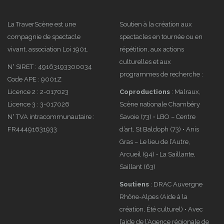
La TraverScène est une
Soutien à la création aux
compagnie de spectacle
spectacles en tournée ou en
vivant, association Loi 1901.
répétition, aux actions
culturelles et aux
N° SIRET : 49163193300034
Collectif
programmes de recherche :
Code APE : 9001Z
Open
Licence 2 : 2-017023
Coproductions
: Malraux,
Source
Licence 3 : 3-017026
Scène nationale Chambéry
N° TVA intracommunautaire :
Savoie (73) • LBO – Centre
FR44491631933
d’art, St Baldoph (73) • Anis
Gras – Le lieu de l’Autre,
Arcueil (94) • La Saillante,
Saillant (63)
Soutiens
: DRAC Auvergne
Rhône-Alpes (Aide à la
création, Été culturel) • Avec
l’aide de l’Agence régionale de