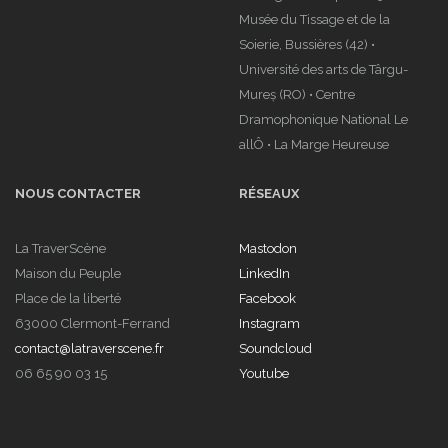
Musée du Tissage et de la
Soierie, Bussières (42) •
Université des arts de Târgu-
Mureș (RO) • Centre
Dramophonique National Le
allÔ • La Marge Heureuse
NOUS CONTACTER
RÉSEAUX
La TraverScène
Mastodon
Maison du Peuple
LinkedIn
Place de la liberté
Facebook
63000 Clermont-Ferrand
Instagram
contact@latraverscene.fr
Soundcloud
06 65 90 03 15
Youtube