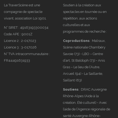
« Cambodge,
FRRRAGILE,
La TraverScène est une
Soutien à la création aux
compagnie de spectacle
spectacles en tournée ou en
Se souvenir
retour en
vivant, association Loi 1901.
répétition, aux actions
des images »
images
culturelles et aux
N° SIRET : 49163193300034
programmes de recherche :
Code APE : 9001Z
Licence 2 : 2-017023
Coproductions
: Malraux,
Licence 3 : 3-017026
Scène nationale Chambéry
2022 : « Je
Newsletter
N° TVA intracommunautaire :
Savoie (73) • LBO – Centre
t’aime
de
FR44491631933
d’art, St Baldoph (73) • Anis
effondrement »
septembre
Gras – Le lieu de l’Autre,
en tournée
2022
Arcueil (94) • La Saillante,
Saillant (63)
Soutiens
: DRAC Auvergne
Rhône-Alpes (Aide à la
création, Été culturel) • Avec
l’aide de l’Agence régionale de
santé Auvergne-Rhône-