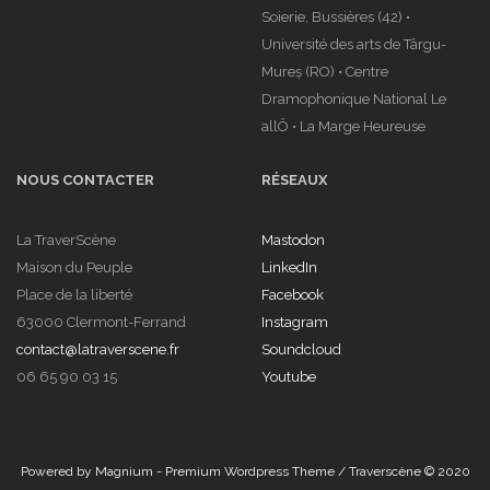
Soierie, Bussières (42) •
Université des arts de Târgu-
Mureș (RO) • Centre
Dramophonique National Le
allÔ • La Marge Heureuse
NOUS CONTACTER
RÉSEAUX
La TraverScène
Mastodon
Maison du Peuple
LinkedIn
Place de la liberté
Facebook
63000 Clermont-Ferrand
Instagram
contact@latraverscene.fr
Soundcloud
06 65 90 03 15
Youtube
Powered by
Magnium - Premium Wordpress Theme
/ Traverscène © 2020