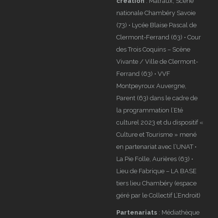
création
: Malraux, Scène
nationale Chambéry Savoie
(73) • Lycée Blaise Pascal de
Clermont-Ferrand (63) • Cour
des Trois Coquins – Scène
Vivante / Ville de Clermont-
Ferrand (63) • VVF
Montpeyroux Auvergne,
Parent (63) dans le cadre de
la programmation l’Eté
culturel 2023 et du dispositif «
Culture et Tourisme » mené
en partenariat avec l’UNAT •
La Pie Folle, Aurières (63) •
Lieu de Fabrique – LA BASE
tiers lieu Chambéry (espace
géré par le Collectif L’Endroit)
Partenariats
: Médiathèque