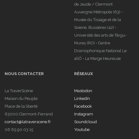
de Jaude / Clermont
Auvergne Métropole (63) •
Musée du Tissage et de la
Soierie, Bussières (42) •
Université des arts de Târgu-
Mureș (RO) • Centre
Dramophonique National Le
allÔ • La Marge Heureuse
NOUS CONTACTER
RÉSEAUX
La TraverScène
Mastodon
Maison du Peuple
LinkedIn
Place de la liberté
Facebook
63000 Clermont-Ferrand
Instagram
contact@latraverscene.fr
Soundcloud
06 65 90 03 15
Youtube