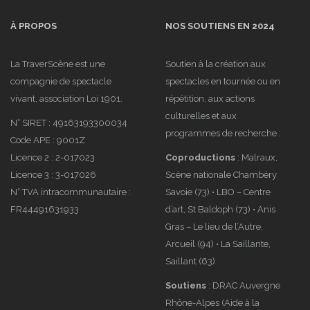
Scène
Recherche Création
À PROPOS
12/2021 :
NOS SOUTIENS EN 2024
2022 : « Je
Programme
t’aime
FRRRAGILE,
effondrement 
La TraverScène est une
Soutien à la création aux
compagnie de spectacle
spectacles en tournée ou en
retour en
en tournée
vivant, association Loi 1901.
répétition, aux actions
images
culturelles et aux
N° SIRET : 49163193300034
programmes de recherche :
Code APE : 9001Z
Licence 2 : 2-017023
Coproductions
: Malraux,
Licence 3 : 3-017026
Scène nationale Chambéry
Newsletter
Labo
N° TVA intracommunautaire :
Savoie (73) • LBO – Centre
de
« Avoir
FR44491631933
d’art, St Baldoph (73) • Anis
septembre
Lieu » #3 à
Gras – Le lieu de l’Autre,
2022
Clermont-
Arcueil (94) • La Saillante,
Ferrand
Saillant (63)
Soutiens
: DRAC Auvergne
Rhône-Alpes (Aide à la