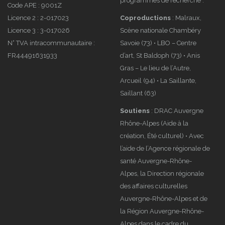
programmes de recherche :
Code APE : 9001Z
Licence 2 : 2-017023
Coproductions
: Malraux,
Licence 3 : 3-017026
Scène nationale Chambéry
2022 : « Je
Newsletter
N° TVA intracommunautaire :
Savoie (73) • LBO – Centre
t’aime
de
FR44491631933
d’art, St Baldoph (73) • Anis
effondrement »
septembre
Gras – Le lieu de l’Autre,
en tournée
2022
Arcueil (94) • La Saillante,
Saillant (63)
Soutiens
: DRAC Auvergne
Rhône-Alpes (Aide à la
création, Été culturel) • Avec
l’aide de l’Agence régionale de
santé Auvergne-Rhône-
Alpes, la Direction régionale
des affaires culturelles
Auvergne-Rhône-Alpes et de
la Région Auvergne-Rhône-
Alpes dans le cadre du