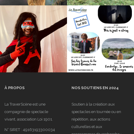
04/2021 :
Scène
Recherche Création
09/2021 :
Spectacle
Lancement
sur l’origine
du
de la
programme
Chaîne des
FRRRAGILE
Puys-faille
de
Limagne
Scène
Scène
À PROPOS
11/2021 :
NOS SOUTIENS EN 2024
12/2021 :
Reprise de
Programme
« Cambodge,
FRRRAGILE,
La TraverScène est une
Soutien à la création aux
compagnie de spectacle
spectacles en tournée ou en
Se souvenir
retour en
vivant, association Loi 1901.
répétition, aux actions
des images »
images
culturelles et aux
N° SIRET : 49163193300034