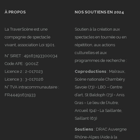
À PROPOS
NOS SOUTIENS EN 2024
La TraverScène est une
Soutien à la création aux
compagnie de spectacle
spectacles en tournée ou en
vivant, association Loi 1901.
répétition, aux actions
culturelles et aux
N° SIRET : 49163193300034
programmes de recherche :
Code APE : 9001Z
Licence 2 : 2-017023
Coproductions
: Malraux,
Licence 3 : 3-017026
Scène nationale Chambéry
N° TVA intracommunautaire :
Savoie (73) • LBO – Centre
FR44491631933
d’art, St Baldoph (73) • Anis
Gras – Le lieu de l’Autre,
Arcueil (94) • La Saillante,
Saillant (63)
Soutiens
: DRAC Auvergne
Rhône-Alpes (Aide à la