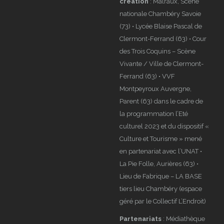
création
: Malraux, Scène
nationale Chambéry Savoie
(73) • Lycée Blaise Pascal de
Clermont-Ferrand (63) • Cour
des Trois Coquins – Scène
Vivante / Ville de Clermont-
Ferrand (63) • VVF
Montpeyroux Auvergne,
Parent (63) dans le cadre de
la programmation l’Eté
culturel 2023 et du dispositif «
Culture et Tourisme » mené
en partenariat avec l’UNAT •
La Pie Folle, Aurières (63) •
Lieu de Fabrique – LA BASE
tiers lieu Chambéry (espace
géré par le Collectif L’Endroit)
Partenariats
: Médiathèque