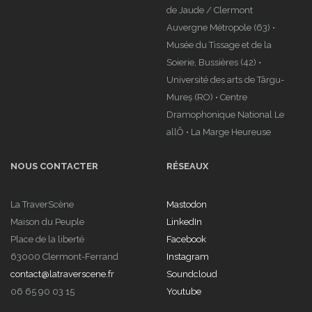
de Jaude / Clermont
Auvergne Métropole (63) •
Musée du Tissage et de la
Soierie, Bussières (42) •
Université des arts de Târgu-
Mureș (RO) • Centre
Dramophonique National Le
allÔ • La Marge Heureuse
NOUS CONTACTER
RÉSEAUX
La TraverScène
Mastodon
Maison du Peuple
LinkedIn
Place de la liberté
Facebook
63000 Clermont-Ferrand
Instagram
contact@latraverscene.fr
Soundcloud
06 65 90 03 15
Youtube