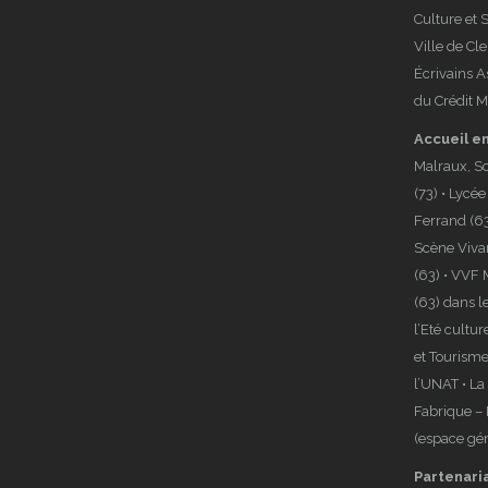
Culture et 
Ville de Cl
Écrivains A
du Crédit M
Accueil e
Malraux, S
(73) • Lycé
Ferrand (63
Scène Viva
(63) • VVF
(63) dans 
l’Eté cultur
et Tourisme
l’UNAT • La 
Fabrique –
(espace géré
Partenari