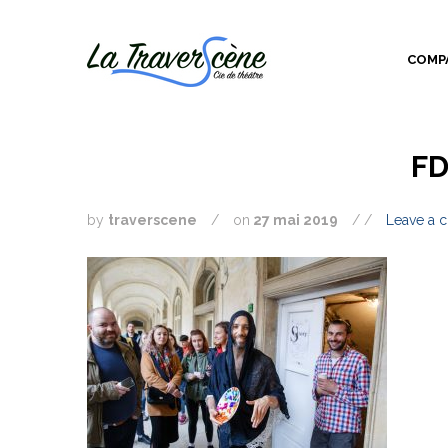
COMP
FD
by
traverscene
/
on
27 mai 2019
/ /
Leave a 