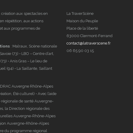
a création aux spectacles en
La TraverScène
en répétition, aux actions
Maison du Peuple
s et aux programmes de
Place de la liberté
63000 Clermont-Ferrand
contact@latraverscene.fr
tions
: Malraux, Scène nationale
06 65 90 03 15
voie (73) • LBO – Centre d’art,
73) • Anis Gras – Le lieu de
ueil (94) • La Saillante, Saillant
 DRAC Auvergne Rhône-Alpes
réation, Été culturel) • Avec l’aide
 régionale de santé Auvergne-
, la Direction régionale des
lturelles Auvergne-Rhône-Alpes
égion Auvergne-Rhône-Alpes
dre du programme régional