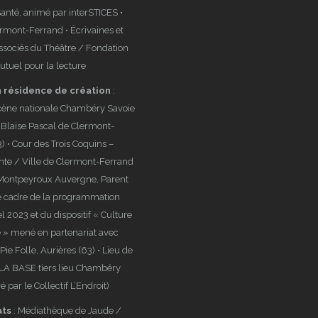
Santé, animé par interSTICES •
ermont-Ferrand • Écrivaines et
ssociés du Théâtre / Fondation
utuel pour la lecture
n résidence de création
:
cène nationale Chambéry Savoie
e Blaise Pascal de Clermont-
) • Cour des Trois Coquins –
nte / Ville de Clermont-Ferrand
 Montpeyroux Auvergne, Parent
le cadre de la programmation
el 2023 et du dispositif « Culture
 » mené en partenariat avec
Pie Folle, Aurières (63) • Lieu de
 LA BASE tiers lieu Chambéry
 par le Collectif L’Endroit)
ats
: Médiathèque de Jaude /