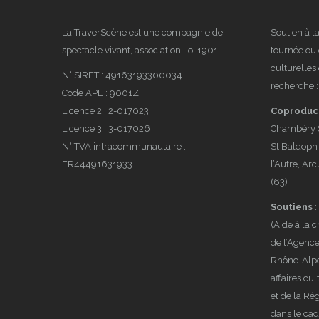
La TraverScène est une compagnie de
Soutien à l
spectacle vivant, association Loi 1901.
tournée ou 
culturelle
N° SIRET : 49163193300034
recherche :
Code APE : 9001Z
Licence 2 : 2-017023
Coproduc
Licence 3 : 3-017026
Chambéry Sa
N° TVA intracommunautaire :
St Baldoph (
FR44491631933
l’Autre, Arc
(63)
Soutiens
:
(Aide à la c
de l’Agence
Rhône-Alpes
affaires cu
et de la R
dans le ca