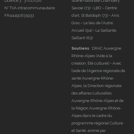
Licence 3 : 3-017026
Scène nationale Chambéry
N° TVA intracommunautaire :
Savoie (73) • LBO – Centre
FR44491631933
d’art, St Baldoph (73) • Anis
Gras – Le lieu de l’Autre,
Arcueil (94) • La Saillante,
Saillant (63)
Soutiens
: DRAC Auvergne
Rhône-Alpes (Aide à la
création, Été culturel) • Avec
l’aide de l’Agence régionale de
santé Auvergne-Rhône-
Alpes, la Direction régionale
des affaires culturelles
Auvergne-Rhône-Alpes et de
la Région Auvergne-Rhône-
Alpes dans le cadre du
programme régional Culture
et Santé, animé par