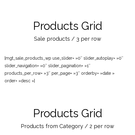
Products Grid
Sale products / 3 per row
[mgt_sale_products_wp use_slider= »0″ slider_autoplay= »0″
slider_navigation= »0″ slider_pagination= »1″
products_per_row= »3″ per_page= »3″ orderby= »date »
order= »desc »]
Products Grid
Products from Category / 2 per row