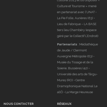
culturel 2023 et du dispositif «
Culture et Tourisme » mené
en partenariat avec l’UNAT •
La Pie Folle, Aurières (63) •
Lieu de Fabrique – LA BASE
tiers lieu Chambéry (espace
géré par le Collectif L’Endroit)
Partenariats
: Médiathèque
de Jaude / Clermont
Auvergne Métropole (63) •
Musée du Tissage et de la
Soierie, Bussières (42) •
Université des arts de Târgu-
Mureș (RO) • Centre
Dramophonique National Le
allÔ • La Marge Heureuse
NOUS CONTACTER
RÉSEAUX