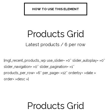
HOW TO USE THIS ELEMENT
Products Grid
Latest products / 6 per row
[mgt_recent_products_wp use_slider= »0″ slider_autoplay= »0″
slider_navigation= »0″ slider_pagination= »1″
products_per_row= »6″ per_page= »12″ orderby= »date »
order= »desc »]
Products Grid