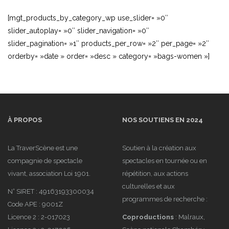
[mgt_products_by_category_wp use_slider= »0″
slider_autoplay= »0″ slider_navigation= »0″
slider_pagination= »1″ products_per_row= »2″ per_page= »2″
orderby= »date » order= »desc » category= »bags-women »]
À PROPOS
NOS SOUTIENS EN 2024
La TraverScène est une
Soutien à la création aux
compagnie de spectacle
spectacles en tournée ou en
vivant, association Loi 1901.
répétition, aux actions
culturelles et aux
N° SIRET : 49163193300034
programmes de recherche :
Code APE : 9001Z
Licence 2 : 2-017023
Coproductions
: Malraux,