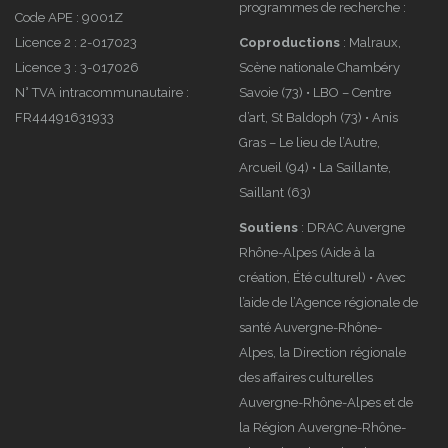
programmes de recherche :
Code APE : 9001Z
Licence 2 : 2-017023
Coproductions
: Malraux,
Licence 3 : 3-017026
Scène nationale Chambéry
N° TVA intracommunautaire :
Savoie (73) • LBO – Centre
FR44491631933
d’art, St Baldoph (73) • Anis
Gras – Le lieu de l’Autre,
Arcueil (94) • La Saillante,
Saillant (63)
Soutiens
: DRAC Auvergne
Rhône-Alpes (Aide à la
création, Été culturel) • Avec
l’aide de l’Agence régionale de
santé Auvergne-Rhône-
Alpes, la Direction régionale
des affaires culturelles
Auvergne-Rhône-Alpes et de
la Région Auvergne-Rhône-