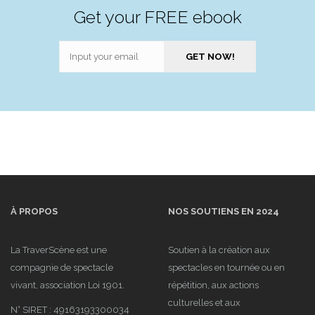
Get your FREE ebook
À PROPOS
NOS SOUTIENS EN 2024
La TraverScène est une
Soutien à la création aux
compagnie de spectacle
spectacles en tournée ou en
vivant, association Loi 1901.
répétition, aux actions
culturelles et aux
N° SIRET : 49163193300034