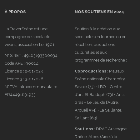
À PROPOS
NOS SOUTIENS EN 2024
La TraverScène est une
Soutien à la création aux
compagnie de spectacle
spectacles en tournée ou en
vivant, association Loi 1901.
répétition, aux actions
culturelles et aux
N° SIRET : 49163193300034
programmes de recherche :
Code APE : 9001Z
Licence 2 : 2-017023
Coproductions
: Malraux,
Licence 3 : 3-017026
Scène nationale Chambéry
N° TVA intracommunautaire :
Savoie (73) • LBO – Centre
FR44491631933
d’art, St Baldoph (73) • Anis
Gras – Le lieu de l’Autre,
Arcueil (94) • La Saillante,
Saillant (63)
Soutiens
: DRAC Auvergne
Rhône-Alpes (Aide à la