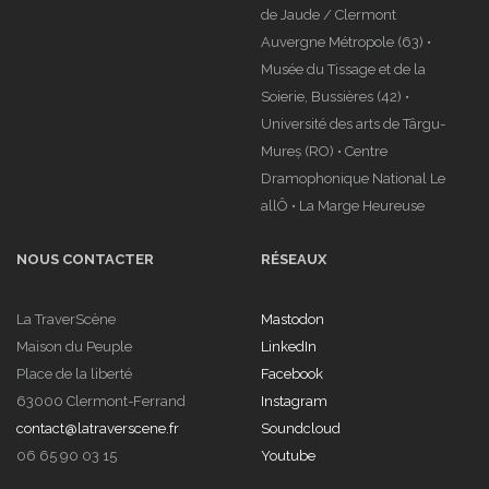
de Jaude / Clermont
Auvergne Métropole (63) •
Musée du Tissage et de la
Soierie, Bussières (42) •
Université des arts de Târgu-
Mureș (RO) • Centre
Dramophonique National Le
allÔ • La Marge Heureuse
NOUS CONTACTER
RÉSEAUX
La TraverScène
Mastodon
Maison du Peuple
LinkedIn
Place de la liberté
Facebook
63000 Clermont-Ferrand
Instagram
contact@latraverscene.fr
Soundcloud
06 65 90 03 15
Youtube