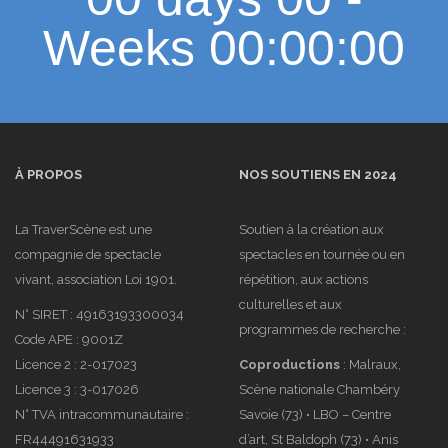
Weeks 00:00:00
À PROPOS
NOS SOUTIENS EN 2024
La TraverScène est une
Soutien à la création aux
compagnie de spectacle
spectacles en tournée ou en
vivant, association Loi 1901.
répétition, aux actions
culturelles et aux
N° SIRET : 49163193300034
programmes de recherche :
Code APE : 9001Z
Licence 2 : 2-017023
Coproductions
: Malraux,
Licence 3 : 3-017026
Scène nationale Chambéry
N° TVA intracommunautaire :
Savoie (73) • LBO – Centre
FR44491631933
d’art, St Baldoph (73) • Anis