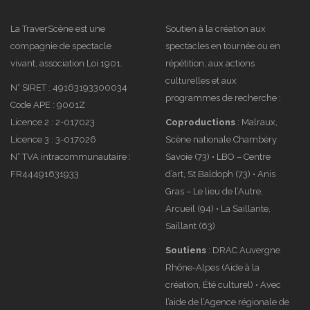
Programme
t’aime
FRRRAGILE,
effondrement 
La TraverScène est une
Soutien à la création aux
compagnie de spectacle
spectacles en tournée ou en
retour en
en tournée
vivant, association Loi 1901.
répétition, aux actions
images
culturelles et aux
N° SIRET : 49163193300034
programmes de recherche :
Code APE : 9001Z
Licence 2 : 2-017023
Coproductions
: Malraux,
Licence 3 : 3-017026
Scène nationale Chambéry
Newsletter
Labo
N° TVA intracommunautaire :
Savoie (73) • LBO – Centre
de
« Avoir
FR44491631933
d’art, St Baldoph (73) • Anis
septembre
Lieu » #3 à
Gras – Le lieu de l’Autre,
2022
Clermont-
Arcueil (94) • La Saillante,
Ferrand
Saillant (63)
Soutiens
: DRAC Auvergne
Rhône-Alpes (Aide à la
création, Été culturel) • Avec
l’aide de l’Agence régionale de