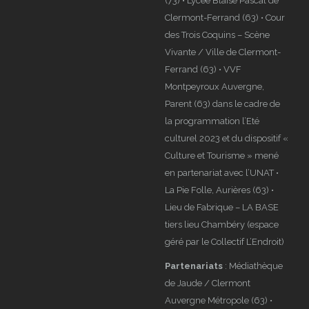
(73) • Lycée Blaise Pascal de
Clermont-Ferrand (63) • Cour
des Trois Coquins – Scène
Vivante / Ville de Clermont-
Ferrand (63) • VVF
Montpeyroux Auvergne,
Parent (63) dans le cadre de
la programmation l’Eté
culturel 2023 et du dispositif «
Culture et Tourisme » mené
en partenariat avec l’UNAT •
La Pie Folle, Aurières (63) •
Lieu de Fabrique – LA BASE
tiers lieu Chambéry (espace
géré par le Collectif L’Endroit)
Partenariats
: Médiathèque
de Jaude / Clermont
Auvergne Métropole (63) •