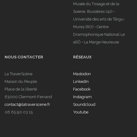
Musée du Tissage et de la
Soierie, Bussières (42) •
Université des arts de Târgu-
Mureș (RO) • Centre
Dramophonique National Le
allÔ • La Marge Heureuse
NOUS CONTACTER
RÉSEAUX
La TraverScène
Mastodon
Maison du Peuple
LinkedIn
Place de la liberté
Facebook
63000 Clermont-Ferrand
Instagram
contact@latraverscene.fr
Soundcloud
06 65 90 03 15
Youtube