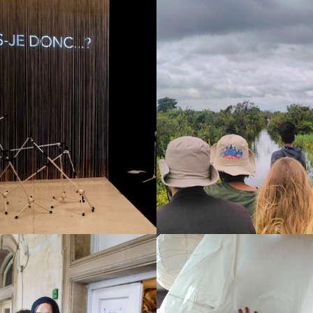
Edition
ist die
Parution d
rie
Suis-je do
Scène