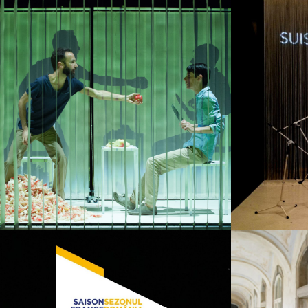
Au dehors
Scène
Collectif Open
Das 
Source
Gale
Scène
Scène