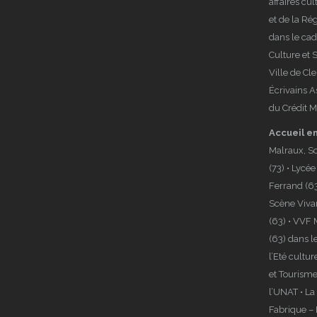
affaires cu
et de la R
dans le ca
Culture et 
Ville de Cl
Écrivains A
du Crédit M
Accueil e
Malraux, S
(73) • Lycé
Ferrand (63
Scène Viva
(63) • VVF
(63) dans 
l’Eté cultur
et Tourisme
l’UNAT • La 
Fabrique –