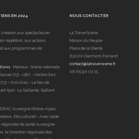
l’origine de
erveur Vocal
Chaîne de
Scène
IENS EN 2024
NOUS CONTACTER
ain
Puys-faille
a création aux spectacles en
La TraverScène
Limagne
en répétition, aux actions
Maison du Peuple
s et aux programmes de
Place de la liberté
63000 Clermont-Ferrand
contact@latraverscene.fr
tions
: Malraux, Scène nationale
06 65 90 03 15
voie (73) • LBO – Centre d’art,
73) • Anis Gras – Le lieu de
 : « Je
Newsletter
ueil (94) • La Saillante, Saillant
me
septembr
ondrement »
 DRAC Auvergne Rhône-Alpes
2022
réation, Été culturel) • Avec l’aide
tournée
 régionale de santé Auvergne-
, la Direction régionale des