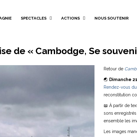
AGNIE
SPECTACLES
ACTIONS
NOUS SOUTENIR
rise de « Cambodge, Se souveni
Retour de
Cambo
🌏
Dimanche 2
Rendez-vous du
reconstitution co
📖 À partir de t
sons enregistrés
ensemble les im
Les images manqu