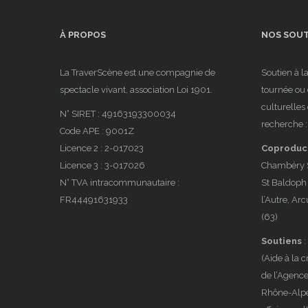
« Love is in the
et S
Recherche Création
Scène
À PROPOS
NOS SOUT
air »
Hum
La TraverScène est une compagnie de
Soutien à l
spectacle vivant, association Loi 1901.
tournée ou 
culturelle
N° SIRET : 49163193300034
recherche :
Code APE : 9001Z
Licence 2 : 2-017023
Coproduc
Licence 3 : 3-017026
Chambéry Sa
N° TVA intracommunautaire :
St Baldoph (
12/2021 :
2022
FR44491631933
l’Autre, Arc
Programme
t’ai
(63)
FRRRAGILE,
eff
Soutiens
:
(Aide à la c
retour en
en 
de l’Agence
Rhône-Alpes
images