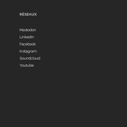
 la
programme
s
Recherche Création
RÉSEAUX
FRRRAGILE
 de
Mastodon
LinkedIn
Facebook
Instagram
Soundcloud
Youtube
 de
Labo « Avoir
e
Lieu » #3 à
Clermont-
Ferrand