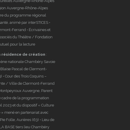
lturelles Auvergne-Rhône-Alpes
égion Auvergne-Rhône-Alpes
dre du programme régional
Santé, animé par interSTICES •
ermont-Ferrand • Écrivaines et
ssociés du Théâtre / Fondation
utuel pour la lecture
n résidence de création
:
cène nationale Chambéry Savoie
e Blaise Pascal de Clermont-
) • Cour des Trois Coquins –
nte / Ville de Clermont-Ferrand
 Montpeyroux Auvergne, Parent
le cadre de la programmation
el 2023 et du dispositif « Culture
 » mené en partenariat avec
Pie Folle, Aurières (63) • Lieu de
 LA BASE tiers lieu Chambéry