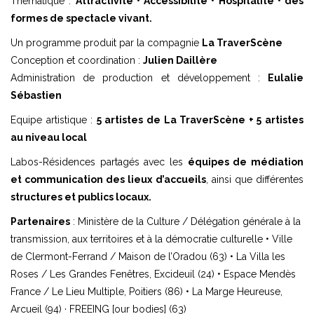
Thématique :
Attractivité • Accessibilité • Hospitalité • des
formes de spectacle vivant.
Un programme produit par la compagnie
La TraverScène
Conception et coordination :
Julien Daillère
Administration de production et développement :
Eulalie
Sébastien
Equipe artistique :
5 artistes de La TraverScène + 5 artistes
au niveau local
Labos-Résidences partagés avec les
équipes de médiation
et communication des lieux d’accueils
, ainsi que différentes
structures et publics locaux.
Partenaires
: Ministère de la Culture / Délégation générale à la
transmission, aux territoires et à la démocratie culturelle • Ville
de Clermont-Ferrand / Maison de l’Oradou (63) • La Villa les
Roses / Les Grandes Fenêtres, Excideuil (24) • Espace Mendès
France / Le Lieu Multiple, Poitiers (86) • La Marge Heureuse,
Arcueil (94) · FREEING [our bodies] (63)