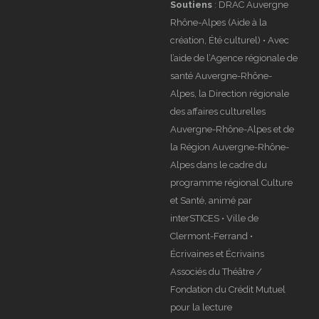
Alpes dans le cadre du
programme régional Culture
et Santé, animé par
interSTICES • Ville de
Clermont-Ferrand •
Écrivaines et Écrivains
Associés du Théâtre /
Fondation du Crédit Mutuel
pour la lecture
Accueil en résidence de
création
: Malraux, Scène
nationale Chambéry Savoie
(73) • Lycée Blaise Pascal de
Clermont-Ferrand (63) • Cour
des Trois Coquins – Scène
Vivante / Ville de Clermont-
Ferrand (63) • VVF