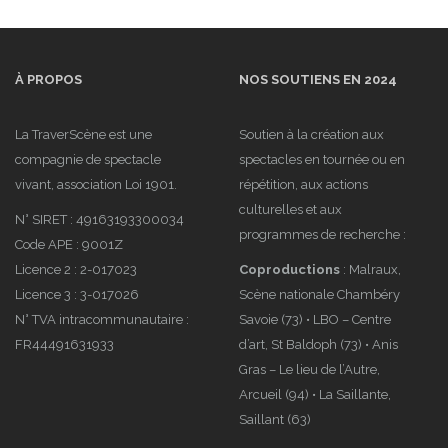
N° SIRET : 49163193300034
programmes de recherche :
Code APE : 9001Z
Licence 2 : 2-017023
Coproductions
: Malraux,
Licence 3 : 3-017026
Scène nationale Chambéry
N° TVA intracommunautaire :
Savoie (73) • LBO – Centre
FR44491631933
d’art, St Baldoph (73) • Anis
Gras – Le lieu de l’Autre,
Arcueil (94) • La Saillante,
Saillant (63)
Soutiens
: DRAC Auvergne
Rhône-Alpes (Aide à la
création, Été culturel) • Avec
l’aide de l’Agence régionale de
santé Auvergne-Rhône-
Alpes, la Direction régionale
des affaires culturelles
Auvergne-Rhône-Alpes et de
la Région Auvergne-Rhône-