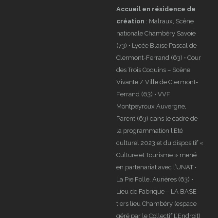
Montpeyroux Auvergne,
Parent (63) dans le cadre de
la programmation l’Eté
culturel 2023 et du dispositif «
Culture et Tourisme » mené
en partenariat avec l’UNAT •
La Pie Folle, Aurières (63) •
Lieu de Fabrique – LA BASE
tiers lieu Chambéry (espace
géré par le Collectif L’Endroit)
Partenariats
: Médiathèque
de Jaude / Clermont
Auvergne Métropole (63) •
Musée du Tissage et de la
Soierie, Bussières (42) •
Université des arts de Târgu-
Mureș (RO) • Centre
Dramophonique National Le