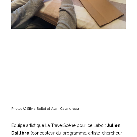
Photos © Silvia Bellei et Alani Calandreau
Equipe artistique La TraverScène pour ce Labo :
Julien
Daillère
(concepteur du programme, artiste-chercheur,
arts du spectacle) •
Eulalie Sébastien
(créations en
papier végétal)
Equipe artistique locale :
Alani Calandreau
(Conteuse
et…) •
Lydie Clergerie
(artiste plasticienne) •
Nadine
Roux
(Artiste mime et clown, arts du mime et du geste et
Art-thérapeute).
Soutien à la médiation •
Cécile Bruneteau
(Directrice,
Les Grandes Fenêtres, Excideuil).