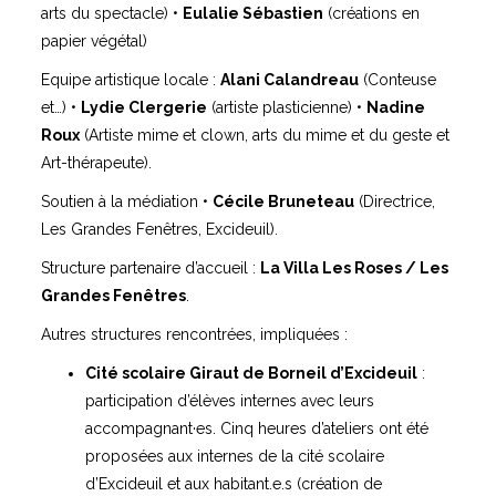
Structure partenaire d’accueil :
La Villa Les Roses / Les
Grandes Fenêtres
.
Autres structures rencontrées, impliquées :
Cité scolaire Giraut de Borneil d’Excideuil
:
participation d’élèves internes avec leurs
accompagnant·es. Cinq heures d’ateliers ont été
proposées aux internes de la cité scolaire
d’Excideuil et aux habitant.e.s (création de
costumes, papier végétal, mime, écriture poétique
et sonore…) sur le thème du futur. Les matériaux
créés ont été intégrés dans une restitution
participative intitulée « Excideuil 2123 » le 19
octobre, en deux temps : une déambulation dans
le bourg, avec la complicité des commercant·es
suivi d’un spectacle de 45 minutes aux Grandes
Fenêtres. L’échange avec les internes de la cité
scolaire s’est prolongé autour d’un atelier d’écriture