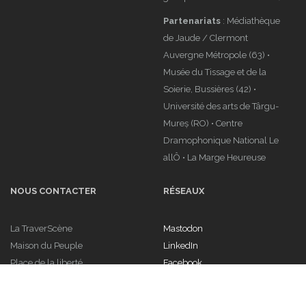
allÔ • La Marge Heureuse
NOUS CONTACTER
RÉSEAUX
La TraverScène
Mastodon
Maison du Peuple
LinkedIn
Place de la liberté
Facebook
63000 Clermont-Ferrand
Instagram
contact@latraverscene.fr
Soundcloud
06 65 90 03 15
Youtube
Powered by
Magnium - Premium Wordpress Theme
/ Traverscène © 2020