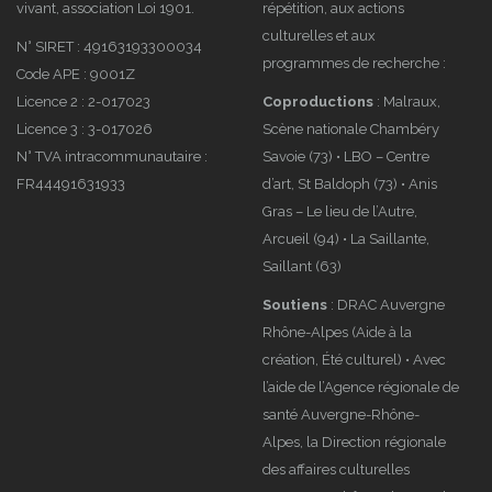
vivant, association Loi 1901.
répétition, aux actions
culturelles et aux
N° SIRET : 49163193300034
programmes de recherche :
Code APE : 9001Z
Licence 2 : 2-017023
Coproductions
: Malraux,
Licence 3 : 3-017026
Scène nationale Chambéry
N° TVA intracommunautaire :
Savoie (73) • LBO – Centre
FR44491631933
d’art, St Baldoph (73) • Anis
Gras – Le lieu de l’Autre,
Arcueil (94) • La Saillante,
Saillant (63)
Soutiens
: DRAC Auvergne
Rhône-Alpes (Aide à la
création, Été culturel) • Avec
l’aide de l’Agence régionale de
santé Auvergne-Rhône-
Alpes, la Direction régionale
des affaires culturelles