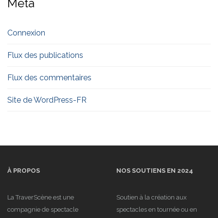
Meta
Connexion
Flux des publications
Flux des commentaires
Site de WordPress-FR
À PROPOS
NOS SOUTIENS EN 2024
La TraverScène est une
Soutien à la création aux
compagnie de spectacle
spectacles en tournée ou en