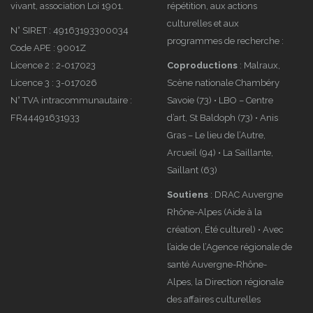
vivant, association Loi 1901.
répétition, aux actions
culturelles et aux
N° SIRET : 49163193300034
programmes de recherche :
Code APE : 9001Z
Licence 2 : 2-017023
Coproductions
: Malraux,
Licence 3 : 3-017026
Scène nationale Chambéry
N° TVA intracommunautaire :
Savoie (73) • LBO – Centre
FR44491631933
d’art, St Baldoph (73) • Anis
Gras – Le lieu de l’Autre,
Arcueil (94) • La Saillante,
Saillant (63)
Soutiens
: DRAC Auvergne
Rhône-Alpes (Aide à la
création, Été culturel) • Avec
l’aide de l’Agence régionale de
santé Auvergne-Rhône-
Alpes, la Direction régionale
des affaires culturelles